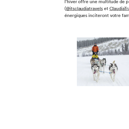
l'hiver offre une multitude de 
(
@itsclaudiatravels
et
ClaudiaTr
énergiques inciteront votre fami