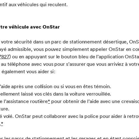
tif aux véhicules qui reculent.
otre véhicule avec OnStar
 votre sécurité dans un parc de stationnement désertique, OnS
payé admissible, vous pouvez simplement appeler OnStar en co
-7827
) ou en appuyant sur le bouton bleu de l’application OnSt
r au téléphone avec vous pour s’assurer que vous arriviez à votr
 également vous aider si :
aide après une collision ou si vous en êtes témoin.
llement laissé vos clés dans la voiture verrouillée.
 l’assistance routière
*
pour obtenir de l’aide avec une crevais
ture.
é volé. OnStar peut collaborer avec la police pour aider à retr
.
*
ans les parcs de stationnement et les garages et en étant consc