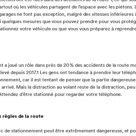
artout où les véhicules partagent de l’espace avec les piétons.
garages ne font pas exception, malgré des vitesses inférieures à
i quelques mesures que vous pouvez prendre pour vous protége
tationnez votre véhicule ou que vous vous préparez à reprendre
nt a joué un rôle dans près de 20 % des accidents de la route mor
levé depuis 2017.1 Les gens ont tendance à prendre leur télépho
onnement, car il est tentant de penser que la partie dangereuse 
arrivé. Mais la distraction au volant reste de la distraction, peu
 Attendez d’être stationné pour regarder votre téléphone.
 règles de la route
arc de stationnement peut être extrêmement dangereuse, et p