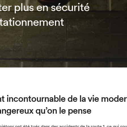
er plus en sécurité
stationnement
t incontournable de la vie mode
dangereux qu’on le pense
iétons ont été tués dans des accidents de la route 1, ce qui so