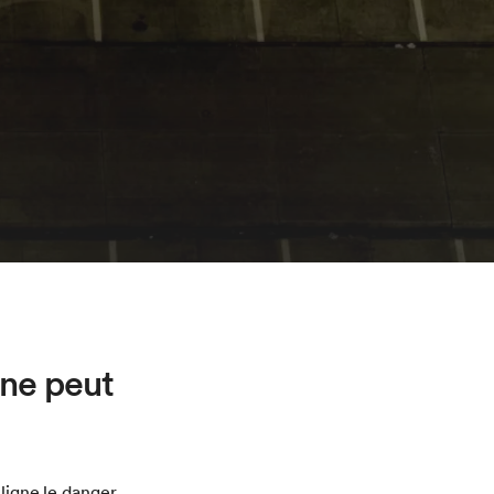
rne peut
uligne le danger